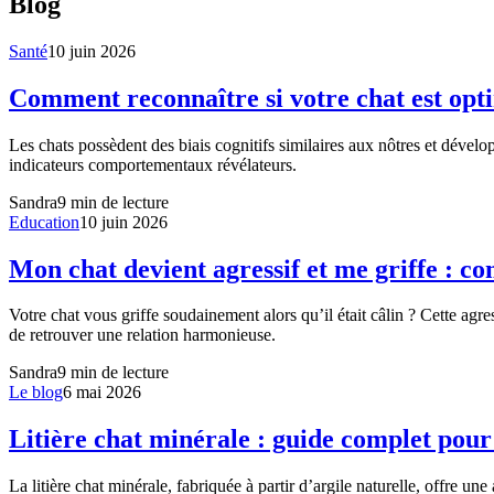
Blog
Santé
10 juin 2026
Comment reconnaître si votre chat est opti
Les chats possèdent des biais cognitifs similaires aux nôtres et dével
indicateurs comportementaux révélateurs.
Sandra
9
min de lecture
Education
10 juin 2026
Mon chat devient agressif et me griffe : c
Votre chat vous griffe soudainement alors qu’il était câlin ? Cette agr
de retrouver une relation harmonieuse.
Sandra
9
min de lecture
Le blog
6 mai 2026
Litière chat minérale : guide complet pour
La litière chat minérale, fabriquée à partir d’argile naturelle, offre u