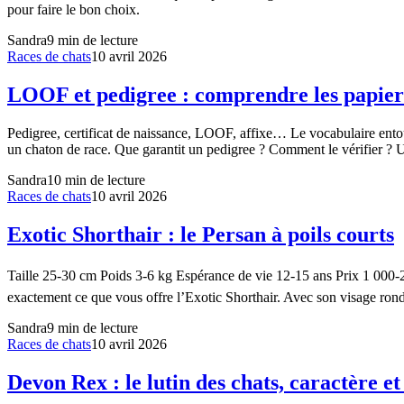
pour faire le bon choix.
Sandra
9
min de lecture
Races de chats
10 avril 2026
LOOF et pedigree : comprendre les papiers
Pedigree, certificat de naissance, LOOF, affixe… Le vocabulaire entou
un chaton de race. Que garantit un pedigree ? Comment le vérifier ? U
Sandra
10
min de lecture
Races de chats
10 avril 2026
Exotic Shorthair : le Persan à poils courts
Taille 25-30 cm Poids 3-6 kg Espérance de vie 12-15 ans Prix 1 000-
exactement ce que vous offre l’Exotic Shorthair. Avec son visage rond
Sandra
9
min de lecture
Races de chats
10 avril 2026
Devon Rex : le lutin des chats, caractère e