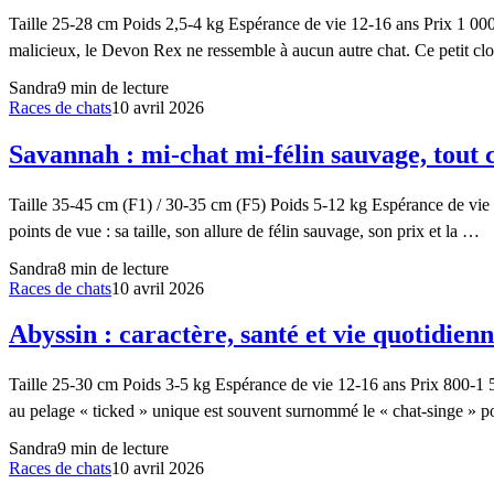
Taille 25-28 cm Poids 2,5-4 kg Espérance de vie 12-16 ans Prix 1 000
malicieux, le Devon Rex ne ressemble à aucun autre chat. Ce petit clo
Sandra
9
min de lecture
Races de chats
10 avril 2026
Savannah : mi-chat mi-félin sauvage, tout c
Taille 35-45 cm (F1) / 30-35 cm (F5) Poids 5-12 kg Espérance de vi
points de vue : sa taille, son allure de félin sauvage, son prix et la …
Sandra
8
min de lecture
Races de chats
10 avril 2026
Abyssin : caractère, santé et vie quotidien
Taille 25-30 cm Poids 3-5 kg Espérance de vie 12-16 ans Prix 800-1 500
au pelage « ticked » unique est souvent surnommé le « chat-singe » p
Sandra
9
min de lecture
Races de chats
10 avril 2026