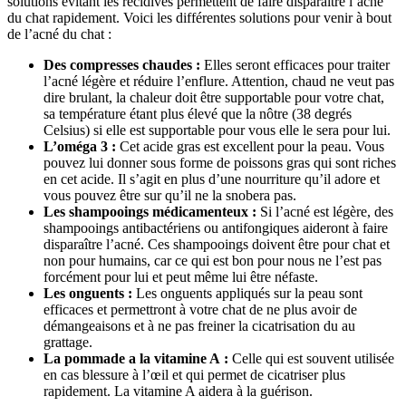
solutions évitant les récidives permettent de faire disparaître l’acné
du chat rapidement. Voici les différentes solutions pour venir à bout
de l’acné du chat :
Des compresses chaudes :
Elles seront efficaces pour traiter
l’acné légère et réduire l’enflure. Attention, chaud ne veut pas
dire brulant, la chaleur doit être supportable pour votre chat,
sa température étant plus élevé que la nôtre (38 degrés
Celsius) si elle est supportable pour vous elle le sera pour lui.
L’oméga 3 :
Cet acide gras est excellent pour la peau. Vous
pouvez lui donner sous forme de poissons gras qui sont riches
en cet acide. Il s’agit en plus d’une nourriture qu’il adore et
vous pouvez être sur qu’il ne la snobera pas.
Les shampooings médicamenteux :
Si l’acné est légère, des
shampooings antibactériens ou antifongiques aideront à faire
disparaître l’acné. Ces shampooings doivent être pour chat et
non pour humains, car ce qui est bon pour nous ne l’est pas
forcément pour lui et peut même lui être néfaste.
Les onguents :
Les onguents appliqués sur la peau sont
efficaces et permettront à votre chat de ne plus avoir de
démangeaisons et à ne pas freiner la cicatrisation du au
grattage.
La pommade a la vitamine A :
Celle qui est souvent utilisée
en cas blessure à l’œil et qui permet de cicatriser plus
rapidement. La vitamine A aidera à la guérison.