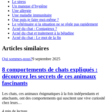
Le stress
Un manque d’hygiène
Une allergie
Une maladie immunitaire
Que puis-je faire moi-même ?
Le vétérinaire si la situation ne se règle pas rapidement
Acné du chat : Contagieux ?
Acné du chat et traitement à la bétadine
Acné du chat : Le mot de la fin
Articles similaires
Qui sommes-nous?
9 septembre 2025
8 comportements de chats expliqués :
découvrez les secrets de ces animaux
fascinants
Les chats, ces animaux énigmatiques à la fois indépendants et
attachants, ont des comportements qui suscitent une vive curiosité
chez leurs…
4
min de lecture