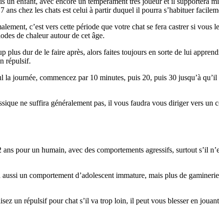
ais un enfant, avec encore un tempérament très joueur et il supportera mi
ans chez les chats est celui à partir duquel il pourra s’habituer facileme
alement, c’est vers cette période que votre chat se fera castrer si vous 
odes de chaleur autour de cet âge.
 plus dur de le faire après, alors faites toujours en sorte de lui appren
n répulsif.
eul la journée, commencez par 10 minutes, puis 20, puis 30 jusqu’à qu’il 
ssique ne suffira généralement pas, il vous faudra vous diriger vers un c
s pour un humain, avec des comportements agressifs, surtout s’il n’est p
a aussi un comportement d’adolescent immature, mais plus de gamineries
lisez un répulsif pour chat s’il va trop loin, il peut vous blesser en jou