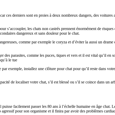
car ces derniers sont en proies à deux nombreux dangers, des voitures au
pour s’accoupler, les chats non castrés prennent énormément de risques et
s secondaires dangereux et sans douleur pour le chat.
dangereuses, comme par exemple le coryza et d’éviter la aussi un drame qu
r des parasites, comme les puces, tiques et vers et il est vital qu’il en 
squ’à le tue
te par exemple, installez une clôture pour chat pour qu’il reste dans vo
acité de localiser votre chat, s’il est blessé ou s’il se coince dans un ar
’il puisse facilement passer les 80 ans à l’échelle humaine en âge chat. 
p agressif pour son organisme et il finira par avoir des problèmes cardia