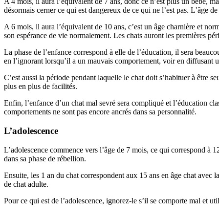
A 4 mois, il aura l’équivalent de 7 ans, donc ce n’est plus un bébé, m
désormais cerner ce qui est dangereux de ce qui ne l’est pas. L’âge de 7 
A 6 mois, il aura l’équivalent de 10 ans, c’est un âge charnière et norm
son espérance de vie normalement. Les chats auront les premières péri
La phase de l’enfance correspond à elle de l’éducation, il sera beaucoup
en l’ignorant lorsqu’il a un mauvais comportement, voir en diffusant u
C’est aussi la période pendant laquelle le chat doit s’habituer à être s
plus en plus de facilités.
Enfin, l’enfance d’un chat mal sevré sera compliqué et l’éducation cla
comportements ne sont pas encore ancrés dans sa personnalité.
L’adolescence
L’adolescence commence vers l’âge de 7 mois, ce qui correspond à 12 an
dans sa phase de rébellion.
Ensuite, les 1 an du chat correspondent aux 15 ans en âge chat avec l
de chat adulte.
Pour ce qui est de l’adolescence, ignorez-le s’il se comporte mal et uti