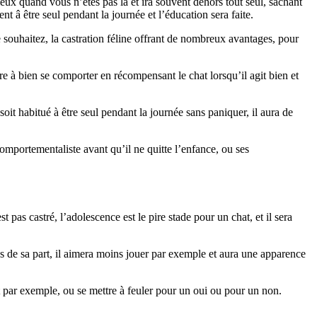
eux quand vous n’êtes pas là et ira souvent dehors tout seul, sachant
nt â être seul pendant la journée et l’éducation sera faite.
le souhaitez, la castration féline offrant de nombreux avantages, pour
dre à bien se comporter en récompensant le chat lorsqu’il agit bien et
soit habitué à être seul pendant la journée sans paniquer, il aura de
omportementaliste avant qu’il ne quitte l’enfance, ou ses
as castré, l’adolescence est le pire stade pour un chat, et il sera
 de sa part, il aimera moins jouer par exemple et aura une apparence
ant par exemple, ou se mettre à feuler pour un oui ou pour un non.