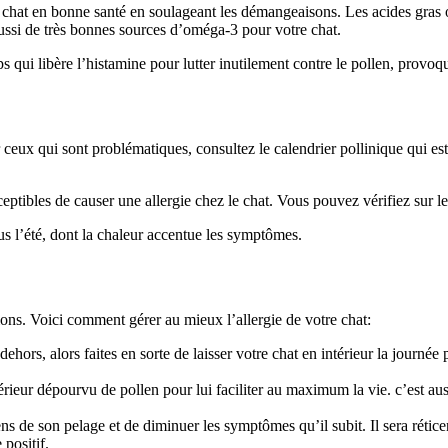
chat en bonne santé en soulageant les démangeaisons. Les acides gras om
 aussi de très bonnes sources d’oméga-3 pour votre chat.
rps qui libère l’histamine pour lutter inutilement contre le pollen, prov
 ceux qui sont problématiques, consultez le calendrier pollinique qui es
tibles de causer une allergie chez le chat. Vous pouvez vérifiez sur le s
us l’été, dont la chaleur accentue les symptômes.
ions. Voici comment gérer au mieux l’allergie de votre chat:
dehors, alors faites en sorte de laisser votre chat en intérieur la journée 
érieur dépourvu de pollen pour lui faciliter au maximum la vie. c’est aus
s de son pelage et de diminuer les symptômes qu’il subit. Il sera réticen
positif.