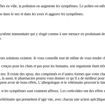
us êtes en ville, la pollution en augmente les symptômes. Le pollen est mê
ns dans le nez et dans les yeux et aggrave les symptômes.
e système immunitaire qui y réagit comme à une menace en produisant de 
s.
eurs solutions existent. Je vous conseille tout de même de vous rendre ch
conçus pour les chats et pas pour les humains, son organisme étant très 
. Il existe des spray, des comprimés et d’autres formes que votre cha
s, la aussi, le pharmacien pourra vous donner ce qu’il a de meilleur pour 
t avoir de bons effets. L’allergologue et le vétérinaire peuvent le faire 
re si les symptômes sont vraiment affreux. Les corticoïdes ont des effets s
 vétérinaire qui permettent d’agir vite, avec chacun une action spécifique