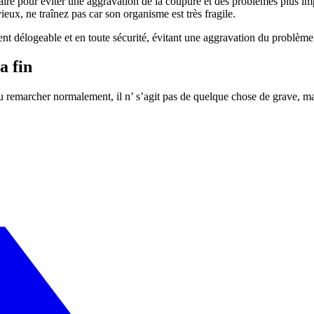
naire pour éviter une aggravation de la coupure et des problèmes plus im
vieux, ne traînez pas car son organisme est très fragile.
ement délogeable et en toute sécurité, évitant une aggravation du problèm
a fin
au remarcher normalement, il n’ s’agit pas de quelque chose de grave, m