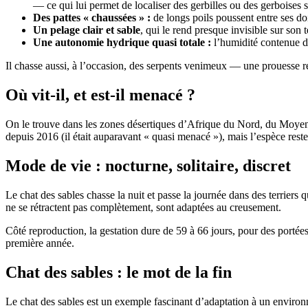
— ce qui lui permet de localiser des gerbilles ou des gerboises s
Des pattes « chaussées » :
de longs poils poussent entre ses doi
Un pelage clair et sable
, qui le rend presque invisible sur son 
Une autonomie hydrique quasi totale :
l’humidité contenue da
Il chasse aussi, à l’occasion, des serpents venimeux — une prouesse ren
Où vit-il, et est-il menacé ?
On le trouve dans les zones désertiques d’Afrique du Nord, du Moyen
depuis 2016 (il était auparavant « quasi menacé »), mais l’espèce reste
Mode de vie : nocturne, solitaire, discret
Le chat des sables chasse la nuit et passe la journée dans des terriers qu
ne se rétractent pas complètement, sont adaptées au creusement.
Côté reproduction, la gestation dure de 59 à 66 jours, pour des portées 
première année.
Chat des sables : le mot de la fin
Le chat des sables est un exemple fascinant d’adaptation à un environ