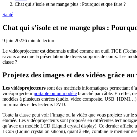
Chat qui s’isole et ne mange plus : Pourquoi et que faire ?
Santé
Chat qui s’isole et ne mange plus : Pourquo
9 juin 2022
6
min de lecture
Le vidéoprojecteur est désormais utilisé comme un outil TICE (Technol
savoirs ainsi que la présentation de divers supports de cours. Les modè
classe ?
Projetez des images et des vidéos grâce au
Les vidéoprojecteurs
sont des matériels informatiques permettant d’af
vidéoprojecteur
portable ou un modèle
branché par câble. En effet, d
modèles à plusieurs entrées (audio, vidéo composite, USB, HDMI…). Quoi
imprimantes et les lecteurs DVD.
Toute la classe peut voir l’image ou la vidéo que vous projetez sur le s
étudiée. Les vidéoprojecteurs sont proposés en différentes technologi
qu’avec un modèle LCD (Liquid crystal display). Ce dernier affiche un
LCoS (Liquid crystal on silicon), quant à elle, combine le meilleur de