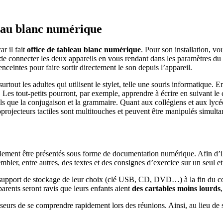
leau blanc numérique
ar il fait
office de tableau blanc numérique
. Pour son installation, v
 de connecter les deux appareils en vous rendant dans les paramètres du 
enceintes pour faire sortir directement le son depuis l’appareil.
 surtout les adultes qui utilisent le stylet, telle une souris informatiqu
. Les tout-petits pourront, par exemple, apprendre à écrire en suivant 
tels que la conjugaison et la grammaire. Quant aux collégiens et aux lyc
oprojecteurs tactiles sont multitouches et peuvent être manipulés simult
ement être présentés sous forme de documentation numérique. Afin d’illust
bler, entre autres, des textes et des consignes d’exercice sur un seul e
 support de stockage de leur choix (clé USB, CD, DVD…) à la fin du cou
parents seront ravis que leurs enfants aient
des cartables moins lourds
seurs de se comprendre rapidement lors des réunions. Ainsi, au lieu de s