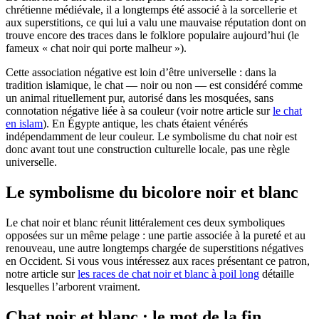
chrétienne médiévale, il a longtemps été associé à la sorcellerie et
aux superstitions, ce qui lui a valu une mauvaise réputation dont on
trouve encore des traces dans le folklore populaire aujourd’hui (le
fameux « chat noir qui porte malheur »).
Cette association négative est loin d’être universelle : dans la
tradition islamique, le chat — noir ou non — est considéré comme
un animal rituellement pur, autorisé dans les mosquées, sans
connotation négative liée à sa couleur (voir notre article sur
le chat
en islam
). En Égypte antique, les chats étaient vénérés
indépendamment de leur couleur. Le symbolisme du chat noir est
donc avant tout une construction culturelle locale, pas une règle
universelle.
Le symbolisme du bicolore noir et blanc
Le chat noir et blanc réunit littéralement ces deux symboliques
opposées sur un même pelage : une partie associée à la pureté et au
renouveau, une autre longtemps chargée de superstitions négatives
en Occident. Si vous vous intéressez aux races présentant ce patron,
notre article sur
les races de chat noir et blanc à poil long
détaille
lesquelles l’arborent vraiment.
Chat noir et blanc : le mot de la fin