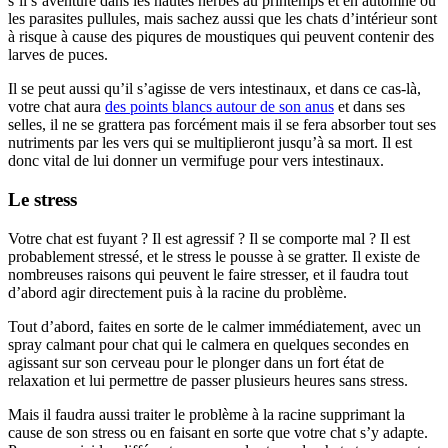
s’il s’aventure dans les hautes herbes au printemps et en automne ou
les parasites pullules, mais sachez aussi que les chats d’intérieur sont
à risque à cause des piqures de moustiques qui peuvent contenir des
larves de puces.
Il se peut aussi qu’il s’agisse de vers intestinaux, et dans ce cas-là,
votre chat aura
des points blancs autour de son anus
et dans ses
selles, il ne se grattera pas forcément mais il se fera absorber tout ses
nutriments par les vers qui se multiplieront jusqu’à sa mort. Il est
donc vital de lui donner un vermifuge pour vers intestinaux.
Le stress
Votre chat est fuyant ? Il est agressif ? Il se comporte mal ? Il est
probablement stressé, et le stress le pousse à se gratter. Il existe de
nombreuses raisons qui peuvent le faire stresser, et il faudra tout
d’abord agir directement puis à la racine du problème.
Tout d’abord, faites en sorte de le calmer immédiatement, avec un
spray calmant pour chat qui le calmera en quelques secondes en
agissant sur son cerveau pour le plonger dans un fort état de
relaxation et lui permettre de passer plusieurs heures sans stress.
Mais il faudra aussi traiter le problème à la racine supprimant la
cause de son stress ou en faisant en sorte que votre chat s’y adapte.