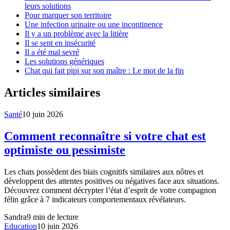
leurs solutions
Pour marquer son territoire
Une infection urinaire ou une incontinence
Il y a un problème avec la litière
Il se sent en insécurité
Il a été mal sevré
Les solutions génériques
Chat qui fait pipi sur son maître : Le mot de la fin
Articles similaires
Santé
10 juin 2026
Comment reconnaître si votre chat est
optimiste ou pessimiste
Les chats possèdent des biais cognitifs similaires aux nôtres et
développent des attentes positives ou négatives face aux situations.
Découvrez comment décrypter l’état d’esprit de votre compagnon
félin grâce à 7 indicateurs comportementaux révélateurs.
Sandra
9
min de lecture
Education
10 juin 2026