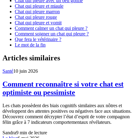
Chat qui pleure avec un oeil gonflé
Chat qui pleure et miaule
Chat qui pleure marron
Chat qui pleure rouge
Chat qui pleure et vomit
Comment calmer un chat qui pleure ?
Comment soigner un chat qui pleure ?
Que fera le vétérinaire ?
Le mot de la fin
Articles similaires
Santé
10 juin 2026
Comment reconnaître si votre chat est
optimiste ou pessimiste
Les chats possèdent des biais cognitifs similaires aux nôtres et
développent des attentes positives ou négatives face aux situations.
Découvrez comment décrypter l’état d’esprit de votre compagnon
félin grâce à 7 indicateurs comportementaux révélateurs.
Sandra
9
min de lecture