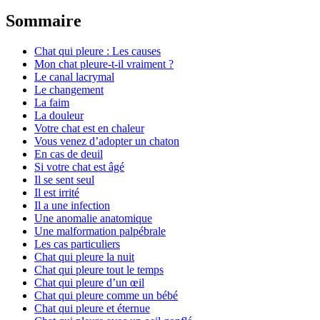
Sommaire
Chat qui pleure : Les causes
Mon chat pleure-t-il vraiment ?
Le canal lacrymal
Le changement
La faim
La douleur
Votre chat est en chaleur
Vous venez d’adopter un chaton
En cas de deuil
Si votre chat est âgé
Il se sent seul
Il est irrité
Il a une infection
Une anomalie anatomique
Une malformation palpébrale
Les cas particuliers
Chat qui pleure la nuit
Chat qui pleure tout le temps
Chat qui pleure d’un œil
Chat qui pleure comme un bébé
Chat qui pleure et éternue