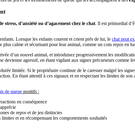
ent
de stress, d’anxiété ou d’agacement chez le chat
. Il est primordial d’
nfants. Lorsque les enfants courent et crient près de lui, le
chat peut ex
e plus calme et sécurisant pour leur animal, comme un coin repos en haute
ée d’un nouvel animal, et introduisez progressivement les modification
il ne devienne agressif, en étant vigilant aux signes précurseurs comme l
durée limitée. Si le propriétaire continue de le caresser malgré les s
action. En étant attentif à ces signaux et en respectant les limites de son
nts de queue
positifs :
teractions en conséquence
 apprécie
nes de repos et de jeu distinctes
s limites et en récompensant les comportements souhaités