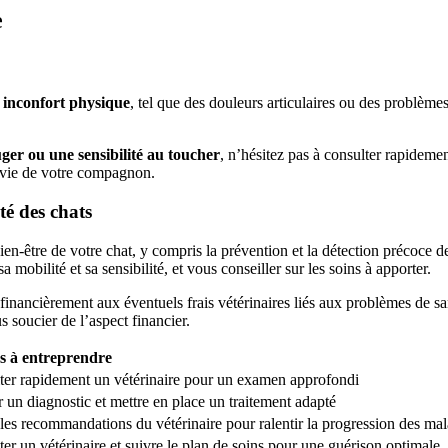
e
n
inconfort physique
, tel que des douleurs articulaires ou des problèm
ger ou une sensibilité au toucher
, n’hésitez pas à consulter rapidem
de vie de votre compagnon.
té des chats
 bien-être de votre chat, y compris la prévention et la détection précoce d
 sa mobilité et sa sensibilité, et vous conseiller sur les soins à apporter.
inancièrement aux éventuels frais vétérinaires liés aux problèmes de san
 soucier de l’aspect financier.
s à entreprendre
ter rapidement un vétérinaire pour un examen approfondi
 un diagnostic et mettre en place un traitement adapté
les recommandations du vétérinaire pour ralentir la progression des mal
er un vétérinaire et suivre le plan de soins pour une guérison optimale