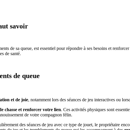
aut savoir
s de sa queue, est essentiel pour répondre à ses besoins et renforcer 
es de santé.
ments de queue
ation et de joie
, notamment lors des séances de jeu interactives ou lors
de chasse et renforcer votre lien
. Ces activités physiques sont essentie
panouissement de votre compagnon félin.
lièrement des séances de jeu avec ce type de jouet, le propriétaire enc
ments de jeu et les tremblements de queue qui les accompagnent à des
exp