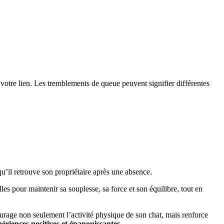
votre lien. Les tremblements de queue peuvent signifier différentes
qu’il retrouve son propriétaire après une absence.
lles pour maintenir sa souplesse, sa force et son équilibre, tout en
ourage non seulement l’activité physique de son chat, mais renforce
ériences positives et épanouissantes
.