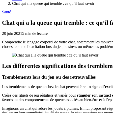
Chat qui a la queue qui tremble : ce qu’il faut savoir
Santé
Chat qui a la queue qui tremble : ce qu’il f
20 juin 2021
5
min de lecture
Comprendre le langage corporel de votre chat, notamment les mouvement
choses, comme l’excitation lors du jeu, le stress ou même des problèm
Les différentes significations des tremble
Tremblements lors du jeu ou des retrouvailles
Les tremblements de queue chez le chat peuvent être u
n signe d’excit
Créez des rituels de jeu réguliers et variés pour
stimuler son instinct 
favorisant des comportements de queue associés au bien-être et à l’é
Imaginons un chat qui adore les jouets à plumes. En lui proposant régu
également leur complicité. Au fil du temps, le chat associera ces mo