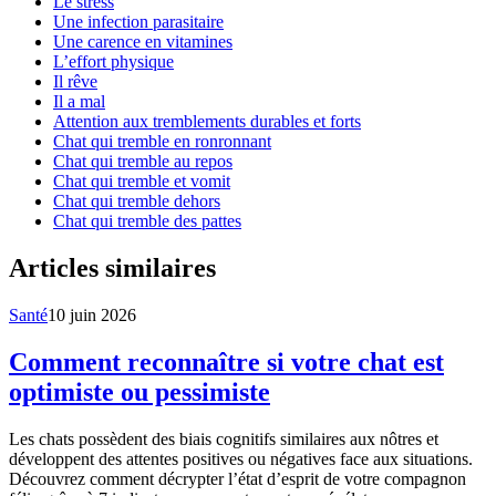
Le stress
Une infection parasitaire
Une carence en vitamines
L’effort physique
Il rêve
Il a mal
Attention aux tremblements durables et forts
Chat qui tremble en ronronnant
Chat qui tremble au repos
Chat qui tremble et vomit
Chat qui tremble dehors
Chat qui tremble des pattes
Articles similaires
Santé
10 juin 2026
Comment reconnaître si votre chat est
optimiste ou pessimiste
Les chats possèdent des biais cognitifs similaires aux nôtres et
développent des attentes positives ou négatives face aux situations.
Découvrez comment décrypter l’état d’esprit de votre compagnon