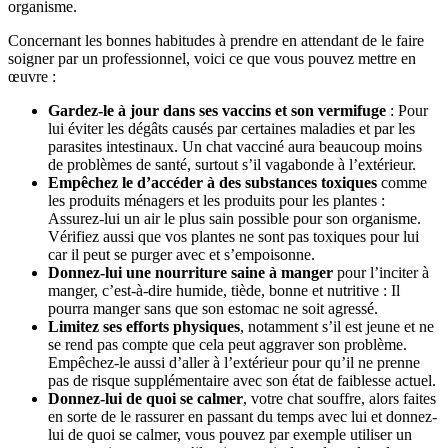
organisme.
Concernant les bonnes habitudes à prendre en attendant de le faire
soigner par un professionnel, voici ce que vous pouvez mettre en
œuvre :
Gardez-le à jour dans ses vaccins et son vermifuge
: Pour
lui éviter les dégâts causés par certaines maladies et par les
parasites intestinaux. Un chat vacciné aura beaucoup moins
de problèmes de santé, surtout s’il vagabonde à l’extérieur.
Empêchez le d’accéder à des substances toxiques
comme
les produits ménagers et les produits pour les plantes :
Assurez-lui un air le plus sain possible pour son organisme.
Vérifiez aussi que vos plantes ne sont pas toxiques pour lui
car il peut se purger avec et s’empoisonne.
Donnez-lui une nourriture saine à manger
pour l’inciter à
manger, c’est-à-dire humide, tiède, bonne et nutritive : Il
pourra manger sans que son estomac ne soit agressé.
Limitez ses efforts physiques
, notamment s’il est jeune et ne
se rend pas compte que cela peut aggraver son problème.
Empêchez-le aussi d’aller à l’extérieur pour qu’il ne prenne
pas de risque supplémentaire avec son état de faiblesse actuel.
Donnez-lui de quoi se calmer
, votre chat souffre, alors faites
en sorte de le rassurer en passant du temps avec lui et donnez-
lui de quoi se calmer, vous pouvez par exemple utiliser un