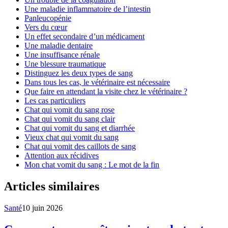
Une maladie inflammatoire de l’intestin
Panleucopénie
Vers du cœur
Un effet secondaire d’un médicament
Une maladie dentaire
Une insuffisance rénale
Une blessure traumatique
Distinguez les deux types de sang
Dans tous les cas, le vétérinaire est nécessaire
Que faire en attendant la visite chez le vétérinaire ?
Les cas particuliers
Chat qui vomit du sang rose
Chat qui vomit du sang clair
Chat qui vomit du sang et diarrhée
Vieux chat qui vomit du sang
Chat qui vomit des caillots de sang
Attention aux récidives
Mon chat vomit du sang : Le mot de la fin
Articles similaires
Santé
10 juin 2026