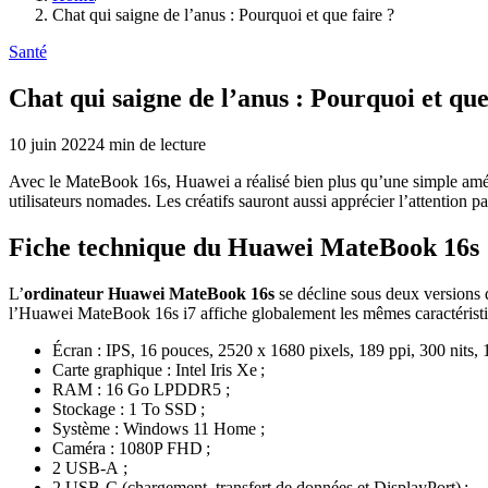
Chat qui saigne de l’anus : Pourquoi et que faire ?
Santé
Chat qui saigne de l’anus : Pourquoi et que
10 juin 2022
4
min de lecture
Avec le MateBook 16s, Huawei a réalisé bien plus qu’une simple améli
utilisateurs nomades. Les créatifs sauront aussi apprécier l’attention p
Fiche technique du Huawei MateBook 16s
L’
ordinateur Huawei MateBook 16s
se décline sous deux versions 
l’Huawei MateBook 16s i7 affiche globalement les mêmes caractéristiqu
Écran : IPS, 16 pouces, 2520 x 1680 pixels, 189 ppi, 300 nits,
Carte graphique : Intel Iris Xe ;
RAM : 16 Go LPDDR5 ;
Stockage : 1 To SSD ;
Système : Windows 11 Home ;
Caméra : 1080P FHD ;
2 USB-A ;
2 USB-C (chargement, transfert de données et DisplayPort) ;