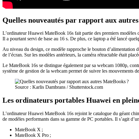
Quelles nouveautés par rapport aux autre
L’ordinateur Huawei MateBook 16s fait partie des premiers modèles
Il a pourtant servi de base au 16 s. De plus, ce laptop a été lancé que
Au niveau du design, ce modèle rapproche le bouton d’alimentation de l
de l’écran. Sur les modèles antérieurs, la caméra rétractable était pla
Le MateBook 16s se distingue également par sa webcam 1080p, contre seu
système de gestion de la webcam permet de suivre les mouvements de l’u
Source : Karlis Dambrans / Shutterstock.com
Les ordinateurs portables Huawei en plein
L’ordinateur Huawei MateBook 16s rejoint le catalogue du géant chinoi
de modèles performants dans sa gamme de PC portables. Il s’agit d’une 
MateBook X ;
MateBook X Pro ;