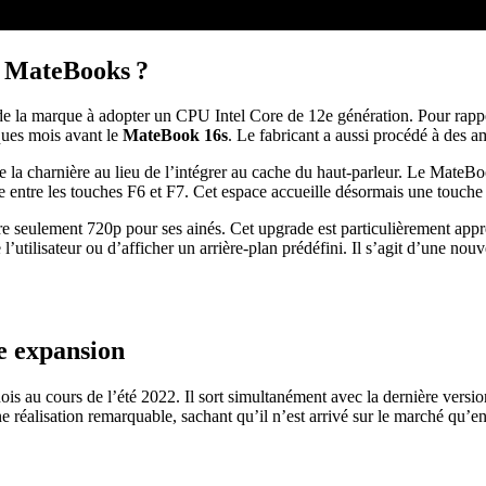
s MateBooks ?
 de la marque à adopter un CPU Intel Core de 12e génération. Pour ra
lques mois avant le
MateBook 16s
. Le fabricant a aussi procédé à des a
a charnière au lieu de l’intégrer au cache du haut-parleur. Le MateBook 
cée entre les touches F6 et F7. Cet espace accueille désormais une touche 
lement 720p pour ses ainés. Cet upgrade est particulièrement apprécié p
tilisateur ou d’afficher un arrière-plan prédéfini. Il s’agit d’une nouv
e expansion
s au cours de l’été 2022. Il sort simultanément avec la dernière versi
réalisation remarquable, sachant qu’il n’est arrivé sur le marché qu’en