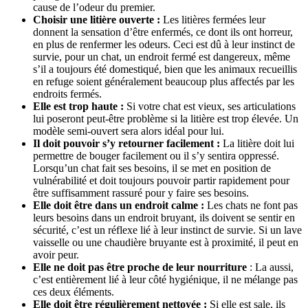
cause de l’odeur du premier.
Choisir une litière ouverte :
Les litières fermées leur
donnent la sensation d’être enfermés, ce dont ils ont horreur,
en plus de renfermer les odeurs. Ceci est dû à leur instinct de
survie, pour un chat, un endroit fermé est dangereux, même
s’il a toujours été domestiqué, bien que les animaux recueillis
en refuge soient généralement beaucoup plus affectés par les
endroits fermés.
Elle est trop haute :
Si votre chat est vieux, ses articulations
lui poseront peut-être problème si la litière est trop élevée. Un
modèle semi-ouvert sera alors idéal pour lui.
Il doit pouvoir s’y retourner facilement :
La litière doit lui
permettre de bouger facilement ou il s’y sentira oppressé.
Lorsqu’un chat fait ses besoins, il se met en position de
vulnérabilité et doit toujours pouvoir partir rapidement pour
être suffisamment rassuré pour y faire ses besoins.
Elle doit être dans un endroit calme :
Les chats ne font pas
leurs besoins dans un endroit bruyant, ils doivent se sentir en
sécurité, c’est un réflexe lié à leur instinct de survie. Si un lave
vaisselle ou une chaudière bruyante est à proximité, il peut en
avoir peur.
Elle ne doit pas être proche de leur nourriture
: La aussi,
c’est entièrement lié à leur côté hygiénique, il ne mélange pas
ces deux éléments.
Elle doit être régulièrement nettoyée :
Si elle est sale, ils