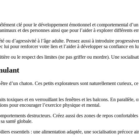
 un élément clé pour le développement émotionnel et comportemental d’un
s animaux et des personnes ainsi que pour l’aider à explorer différents 
té ou d’agressivité à l’âge adulte. Pensez aussi à introduire progressivem
c lui pour renforcer votre lien et l’aider à développer sa confiance en lu
itière ou le respect des limites (ne pas griffer ou mordre). Une socialisa
mulant
être d’un chaton. Ces petits explorateurs sont naturellement curieux, ce
uits toxiques et en verrouillant les fenêtres et les balcons. En parallèle,
 options pour encourager l’exercice physique et mental.
omportements destructeurs. Créez aussi des zones de repos confortables e
sa santé globale.
liers essentiels : une alimentation adaptée, une socialisation précoce a