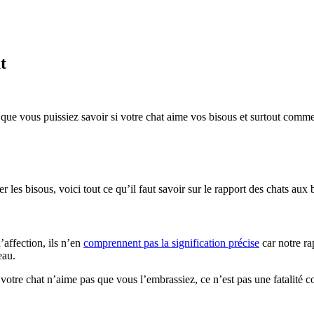
t
r que vous puissiez savoir si votre chat aime vos bisous et surtout comment
les bisous, voici tout ce qu’il faut savoir sur le rapport des chats aux 
affection, ils n’en
comprennent pas la signification précise
car notre ra
eau.
 votre chat n’aime pas que vous l’embrassiez, ce n’est pas une fatalité 