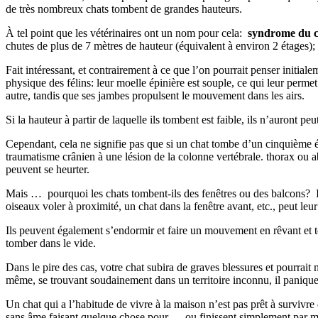
de très nombreux chats tombent de grandes hauteurs.
À tel point que les vétérinaires ont un nom pour cela:
syndrome du c
chutes de plus de 7 mètres de hauteur (équivalent à environ 2 étages);
Fait intéressant, et contrairement à ce que l’on pourrait penser initialem
physique des félins: leur moelle épinière est souple, ce qui leur perm
autre, tandis que ses jambes propulsent le mouvement dans les airs.
Si la hauteur à partir de laquelle ils tombent est faible, ils n’auront 
Cependant, cela ne signifie pas que si un chat tombe d’un cinquième ét
traumatisme crânien à une lésion de la colonne vertébrale. thorax ou a
peuvent se heurter.
Mais … pourquoi les chats tombent-ils des fenêtres ou des balcons? Il fa
oiseaux voler à proximité, un chat dans la fenêtre avant, etc., peut leur
Ils peuvent également s’endormir et faire un mouvement en rêvant et tomb
tomber dans le vide.
Dans le pire des cas, votre chat subira de graves blessures et pourrait
même, se trouvant soudainement dans un territoire inconnu, il paniquer
Un chat qui a l’habitude de vivre à la maison n’est pas prêt à survivre 
sans âme faisant quelque chose pour … ou finissent simplement par m