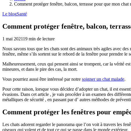
Comment protéger fenêtre, balcon, terrasse pour que mon chat
Le blog
Santé
Comment protéger fenêtre, balcon, terras
1 mai 2021
19
min de lecture
Nous savons tous que les chats sont des animaux très agiles avec des 
fenêtre, même s’ils sortent sur le rebord de la fenêtre pour prendre le so
Malheureusement, ceux qui pensent ainsi se trompent, car la vérité e
mineures, et dans le pire des cas, la mort.
Vous pourriez aussi être intéressé par notre
soigner un chat malade
.
Pour cette raison, lorsque vous décidez d’adopter un chat, il est essent
évasions. Dans cet article , je vais procéder à un examen des différen
métalliques de sécurité , en passant par d’ autres méthodes de prévent
Comment protéger les fenêtres pour empêc
Les chats adorent regarder le panorama que l’on voit à travers les fenêt
oiseaux qui volent et de tout ce qui se passe dans le monde extérieur.