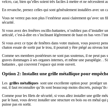
velcro, car, bien qu’elles soient très faciles à mettre et ne nécessitent 
En revanche, prenez celles qui sont généralement installées avec un cadre
Vous ne verrez pas non plus l’extérieur aussi clairement qu’avec un filet
sécurité.
Si vous avez des fenêtres oscillo-battantes, n’oubliez pas d’installer 
articulé, c’est-à-dire en s’inclinant légèrement de haut en bas vers l’int
Si vous avez ce type de fenêtres dans votre maison, vous pouvez pense
chaton essaie de sortir par le trou, il pourrait y être piégé au niveau l
Comme ses membres postérieurs ne sont pas soutenus, il ne peut pas sort
graves dommages à ses organes internes, et même une paraplégie. . Si te
battantes , qui couvrent l’espace qui reste ouvert.
Option 2: Installez une grille métallique pour empêche
Les
grilles métalliques
sont une excellente option pour protéger un bal
oui, il faut reconnaître qu’ils sont beaucoup moins discrets, puisqu’ils 
Comme pour les filets de sécurité, si vous allez installer une grille mé
par le haut, vous devez installer une structure en bois ou en métal qu
puisse pas en sortir.