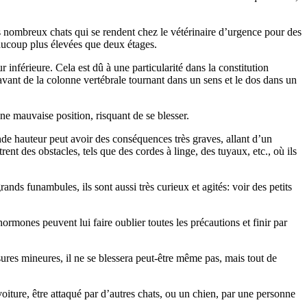
 nombreux chats qui se rendent chez le vétérinaire d’urgence pour des
beaucoup plus élevées que deux étages.
ur inférieure. Cela est dû à une particularité dans la constitution
avant de la colonne vertébrale tournant dans un sens et le dos dans un
 une mauvaise position, risquant de se blesser.
nde hauteur peut avoir des conséquences très graves, allant d’un
t des obstacles, tels que des cordes à linge, des tuyaux, etc., où ils
ands funambules, ils sont aussi très curieux et agités: voir des petits
ormones peuvent lui faire oublier toutes les précautions et finir par
sures mineures, il ne se blessera peut-être même pas, mais tout de
voiture, être attaqué par d’autres chats, ou un chien, par une personne