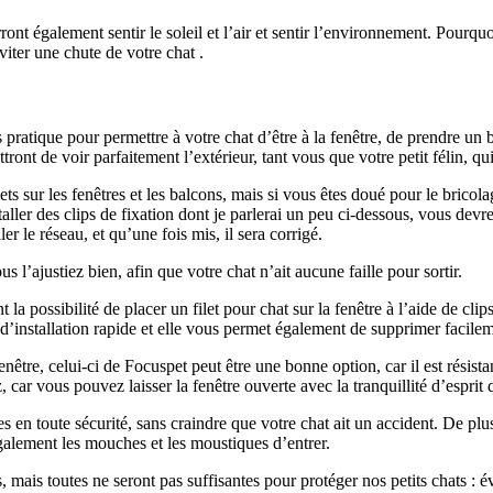
rront également sentir le soleil et l’air et sentir l’environnement. Pourqu
iter une chute de votre chat .
 pratique pour permettre à votre chat d’être à la fenêtre, de prendre un ba
ront de voir parfaitement l’extérieur, tant vous que votre petit félin, qui
 filets sur les fenêtres et les balcons, mais si vous êtes doué pour le b
er des clips de fixation dont je parlerai un peu ci-dessous, vous devrez
er le réseau, et qu’une fois mis, il sera corrigé.
s l’ajustiez bien, afin que votre chat n’ait aucune faille pour sortir.
 la possibilité de placer un filet pour chat sur la fenêtre à l’aide de cli
 d’installation rapide et elle vous permet également de supprimer facilem
nêtre, celui-ci de Focuspet peut être une bonne option, car il est résista
ar vous pouvez laisser la fenêtre ouverte avec la tranquillité d’esprit q
s en toute sécurité, sans craindre que votre chat ait un accident. De plu
alement les mouches et les moustiques d’entrer.
mais toutes ne seront pas suffisantes pour protéger nos petits chats : évi