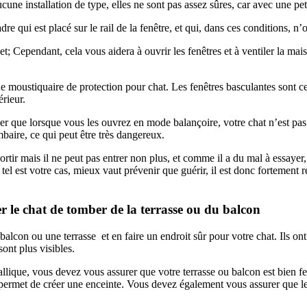
aucune installation de type, elles ne sont pas assez sûres, car avec une pe
 qui est placé sur le rail de la fenêtre, et qui, dans ces conditions, n’off
; Cependant, cela vous aidera à ouvrir les fenêtres et à ventiler la maiso
une moustiquaire de protection pour chat. Les fenêtres basculantes sont ce
érieur.
r que lorsque vous les ouvrez en mode balançoire, votre chat n’est pas 
ombaire, ce qui peut être très dangereux.
ir mais il ne peut pas entrer non plus, et comme il a du mal à essayer, il
l est votre cas, mieux vaut prévenir que guérir, il est donc fortement r
r le chat de tomber de la terrasse ou du balcon
con ou une terrasse et en faire un endroit sûr pour votre chat. Ils ont l
sont plus visibles.
tallique, vous devez vous assurer que votre terrasse ou balcon est bien fe
i permet de créer une enceinte. Vous devez également vous assurer que le