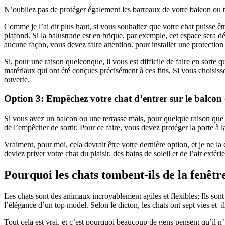
N’oubliez pas de protéger également les barreaux de votre balcon ou t
Comme je l’ai dit plus haut, si vous souhaitez que votre chat puisse êtr
plafond. Si la balustrade est en brique, par exemple, cet espace sera dé
aucune façon, vous devez faire attention. pour installer une protectio
Si, pour une raison quelconque, il vous est difficile de faire en sorte q
matériaux qui ont été conçues précisément à ces fins. Si vous choisisse
ouverte.
Option 3: Empêchez votre chat d’entrer sur le balcon o
Si vous avez un balcon ou une terrasse mais, pour quelque raison que ce
de l’empêcher de sortir. Pour ce faire, vous devez protéger la porte à l
Vraiment, pour moi, cela devrait être votre dernière option, et je ne l
deviez priver votre chat du plaisir. des bains de soleil et de l’air exté
Pourquoi les chats tombent-ils de la fenêtr
Les chats sont des animaux incroyablement agiles et flexibles; Ils son
l’élégance d’un top model. Selon le dicton, les chats ont sept vies et i
Tout cela est vrai, et c’est pourquoi beaucoup de gens pensent qu’il n’y