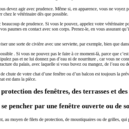
 vous devez agir avec prudence. Même si, en apparence, vous ne voyez p
 chez le vétérinaire dès que possible.
c beaucoup de prudence. Si vous le pouvez, appelez votre vétérinaire pou
 vos paumes en contact avec son corps. Prenez-le, en vous assurant qu’il
ser une sorte de civière avec une serviette, par exemple, bien que dans
ossible . Si vous ne pouvez pas le faire à ce moment-là, parce que c’est 
nipulez pas et ne lui donnez pas d’eau ni de nourriture , car vous ne con
racture du palais, avec laquelle si vous buvez ou mangez, de l’eau ou de 
 de chute de votre chat d’une fenêtre ou d’un balcon est toujours la prév
at est dans la pièce.
otection des fenêtres, des terrasses et des 
se pencher par une fenêtre ouverte ou de sor
, au moyen de filets de protection, de moustiquaires ou de grilles, qui p