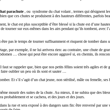
hat parachute
, ou syndrome du chat volant , termes qui désignent les
 bien que ces chutes se produisent à des hauteurs différentes, parfois 
ent, le chat est plus susceptible d’être blessé si la chute est d’une haute
et de tourner sur eux-mêmes dans les airs pendant qu’ils tombent, avec l’
peut-être pas le temps de tourner suffisamment et risquent de tomber dans
age, par exemple, il ne lui arrivera rien: au contraire, une chute de gra
bdomen … chose qui peut être encore aggravé si, en chemin, ils rencontren
ut se rappeler que, bien que nos petits félins soient très agiles et de gr
 faire oublier un peu où ils sont et sauter …
er. Et s’il s’agit d’un chat jeune, non stérilisé, mâle ou femelle, ses h
 même mourir des suites de la chute. Au mieux, il ne subira que des bles
a probablement et se cachera, et des jours et des jours.
dans la rue et sera exposé à des dangers sans fin: être renversé par une 
ourir de faim.