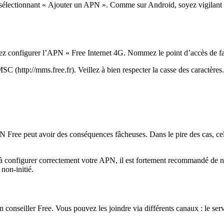
sélectionnant « Ajouter un APN ». Comme sur Android, soyez vigilant lo
z configurer l’APN « Free Internet 4G. Nommez le point d’accès de fa
C (http://mms.free.fr). Veillez à bien respecter la casse des caractère
Free peut avoir des conséquences fâcheuses. Dans le pire des cas, cela 
 à configurer correctement votre APN, il est fortement recommandé de ne p
non-initié.
 un conseiller Free. Vous pouvez les joindre via différents canaux : le se