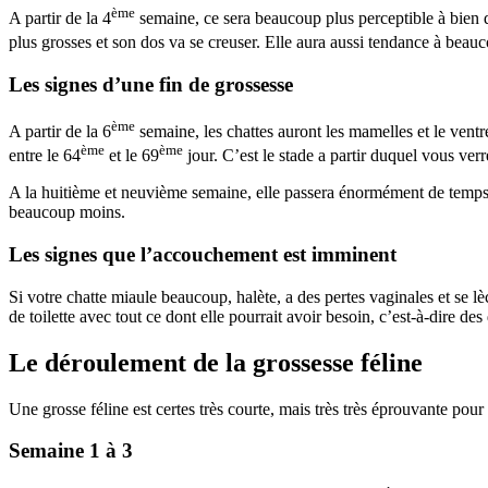
ème
A partir de la 4
semaine, ce sera beaucoup plus perceptible à bien 
plus grosses et son dos va se creuser. Elle aura aussi tendance à beauco
Les signes d’une fin de grossesse
ème
A partir de la 6
semaine, les chattes auront les mamelles et le ventr
ème
ème
entre le 64
et le 69
jour. C’est le stade a partir duquel vous ve
A la huitième et neuvième semaine, elle passera énormément de temps à 
beaucoup moins.
Les signes que l’accouchement est imminent
Si votre chatte miaule beaucoup, halète, a des pertes vaginales et se
de toilette avec tout ce dont elle pourrait avoir besoin, c’est-à-dire de
Le déroulement de la grossesse féline
Une grosse féline est certes très courte, mais très très éprouvante pour 
Semaine 1 à 3