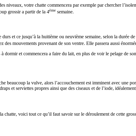
des niveaux, votre chatte commencera par exemple par chercher l’isolem
ème
up grossir a partir de la 4
semaine.
e durs et ce jusqu’à la huitième ou neuvième semaine, selon la durée de 
rrez des mouvements provenant de son ventre. Elle passera aussi énormém
dormir et commencera a faire du lait, en plus de voir le pelage de son 
 lèche beaucoup la vulve, alors l’accouchement est imminent avec une po
s draps et serviettes propres ainsi que des ciseaux et de l’iode, idéaleme
la chatte, voici tout ce qu’il faut savoir sur le déroulement de cette gross