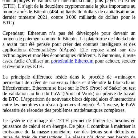
sont déployés et validés sur une blockchain, puis payés en Ether
(ETH). Il s’agit de la deuxième cryptomonnaie la plus importante au
monde après le Bitcoin (484 milliards de dollars de capitalisation au
dernier trimestre 2021, contre 3 000 milliards de dollars pour le
BTC).
Cependant, Ethereum n’a pas été développée pour devenir un
moyen de paiement comme le Bitcoin. La plateforme de blockchain
a avant tout été pensée pour créer des contrats intelligents et des
applications décentralisées (dApps). Elle repose ainsi sur des
technologies et modèles économiques différents. Néanmoins, il reste
assez facile d’utiliser un
portefeuille Ethereum
pour acheter, stocker
et revendre des ETH.
La principale différence réside dans le procédé de « minage »
permettant de créer de nouveaux blocs et d’étendre la blockchain.
Effectivement, Ethereum se base sur le PoS (Proof of Stake) ou test
de validation au lieu du PoW (Proof of Work) ou preuve de travail
du BTC. L’apparition de nouveaux blocs dépend alors d’interactions
entre les membres du réseau (preuves d’enjeu). À l’inverse, le PoW
nécessite de résoudre des problèmes mathématiques complexes.
Le système de minage de l’ETH permet de limiter les besoins en
puissance de calcul et en énergie. De plus, il contribue à maîtriser la
croissance de la masse monétaire, car des jetons sont détruits en
guise de frais de transactions. Le réseau n’a donc pas besoin de