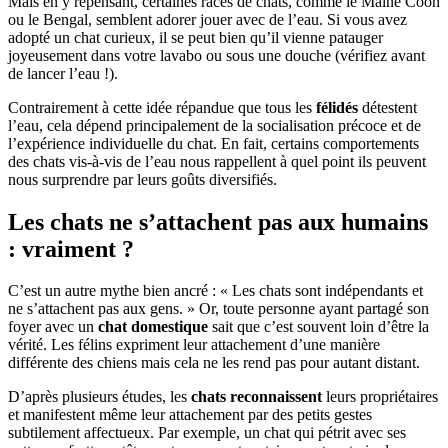
Mais en y repensant, certaines races de chats, comme le Maine Coon
ou le Bengal, semblent adorer jouer avec de l’eau. Si vous avez
adopté un chat curieux, il se peut bien qu’il vienne patauger
joyeusement dans votre lavabo ou sous une douche (vérifiez avant
de lancer l’eau !).
Contrairement à cette idée répandue que tous les
félidés
détestent
l’eau, cela dépend principalement de la socialisation précoce et de
l’expérience individuelle du chat. En fait, certains comportements
des chats vis-à-vis de l’eau nous rappellent à quel point ils peuvent
nous surprendre par leurs goûts diversifiés.
Les chats ne s’attachent pas aux humains
: vraiment ?
C’est un autre mythe bien ancré : « Les chats sont indépendants et
ne s’attachent pas aux gens. » Or, toute personne ayant partagé son
foyer avec un
chat domestique
sait que c’est souvent loin d’être la
vérité. Les félins expriment leur attachement d’une manière
différente des chiens mais cela ne les rend pas pour autant distant.
D’après plusieurs études, les
chats reconnaissent
leurs propriétaires
et manifestent même leur attachement par des petits gestes
subtilement affectueux. Par exemple, un chat qui pétrit avec ses