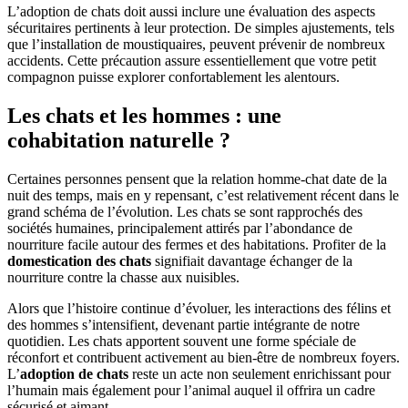
L’adoption de chats doit aussi inclure une évaluation des aspects
sécuritaires pertinents à leur protection. De simples ajustements, tels
que l’installation de moustiquaires, peuvent prévenir de nombreux
accidents. Cette précaution assure essentiellement que votre petit
compagnon puisse explorer confortablement les alentours.
Les chats et les hommes : une
cohabitation naturelle ?
Certaines personnes pensent que la relation homme-chat date de la
nuit des temps, mais en y repensant, c’est relativement récent dans le
grand schéma de l’évolution. Les chats se sont rapprochés des
sociétés humaines, principalement attirés par l’abondance de
nourriture facile autour des fermes et des habitations. Profiter de la
domestication des chats
signifiait davantage échanger de la
nourriture contre la chasse aux nuisibles.
Alors que l’histoire continue d’évoluer, les interactions des félins et
des hommes s’intensifient, devenant partie intégrante de notre
quotidien. Les chats apportent souvent une forme spéciale de
réconfort et contribuent activement au bien-être de nombreux foyers.
L’
adoption de chats
reste un acte non seulement enrichissant pour
l’humain mais également pour l’animal auquel il offrira un cadre
sécurisé et aimant.