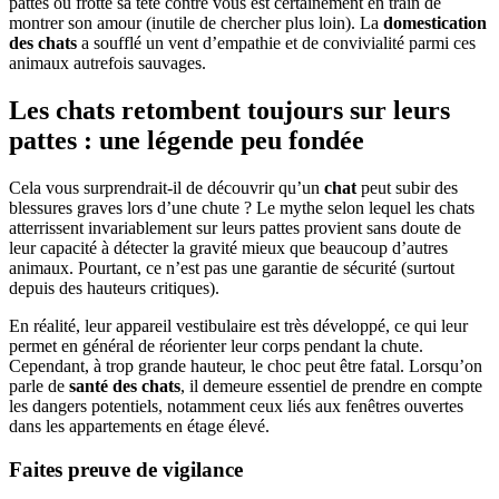
pattes ou frotte sa tête contre vous est certainement en train de
montrer son amour (inutile de chercher plus loin). La
domestication
des chats
a soufflé un vent d’empathie et de convivialité parmi ces
animaux autrefois sauvages.
Les chats retombent toujours sur leurs
pattes : une légende peu fondée
Cela vous surprendrait-il de découvrir qu’un
chat
peut subir des
blessures graves lors d’une chute ? Le mythe selon lequel les chats
atterrissent invariablement sur leurs pattes provient sans doute de
leur capacité à détecter la gravité mieux que beaucoup d’autres
animaux. Pourtant, ce n’est pas une garantie de sécurité (surtout
depuis des hauteurs critiques).
En réalité, leur appareil vestibulaire est très développé, ce qui leur
permet en général de réorienter leur corps pendant la chute.
Cependant, à trop grande hauteur, le choc peut être fatal. Lorsqu’on
parle de
santé des chats
, il demeure essentiel de prendre en compte
les dangers potentiels, notamment ceux liés aux fenêtres ouvertes
dans les appartements en étage élevé.
Faites preuve de vigilance