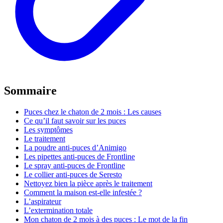
Sommaire
Puces chez le chaton de 2 mois : Les causes
Ce qu’il faut savoir sur les puces
Les symptômes
Le traitement
La poudre anti-puces d’Animigo
Les pipettes anti-puces de Frontline
Le spray anti-puces de Frontline
Le collier anti-puces de Seresto
Nettoyez bien la pièce après le traitement
Comment la maison est-elle infestée ?
L’aspirateur
L’extermination totale
Mon chaton de 2 mois à des puces : Le mot de la fin