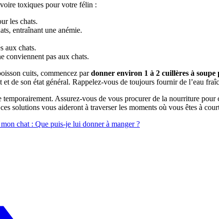
voire toxiques pour votre félin :
ur les chats.
ats, entraînant une anémie.
s aux chats.
 ne conviennent pas aux chats.
e poisson cuits, commencez par
donner environ 1 à 2 cuillères à soupe
it et de son état général. Rappelez-vous de toujours fournir de l’eau fraî
que temporairement. Assurez-vous de vous procurer de la nourriture pour
es solutions vous aideront à traverser les moments où vous êtes à court 
r mon chat : Que puis-je lui donner à manger ?