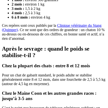
2 mois :
environ 1 kg
3 mois :
1,5 à 2 kg
4 mois :
2,5 à 3 kg
6 à 8 mois :
environ 4 kg
Ces repères sont ceux publiés par la
Clinique vétérinaire du Stang
(Quimper)
. Ce ne sont que des ordres de grandeur : un chaton 10 %
au-dessus ou en-dessous de ces chiffres, en bonne santé et actif, n’a
rien d’anormal.
Après le sevrage : quand le poids se
stabilise-t-il ?
Chez la plupart des chats : entre 8 et 12 mois
Pour un chat de gabarit standard, le poids adulte se stabilise
généralement entre 8 et 12 mois, dans une fourchette de 2,5 à 5,5 kg
(autour de 4,5 kg en moyenne).
Chez le Maine Coon et les autres grandes races :
jusqu’à 3-5 ans
C’est le point que beaucoup de tableaux génériques oublient : un