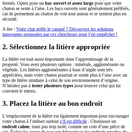
fermés. Optez pour un
bac ouvert et assez large
pour que votre
chaton se sente à l’aise. Les bacs ouverts sont généralement préférés,
car ils permettent au chaton de voir tout autour et se sentent plus en
sécurité.
A lire :
Votre chat griffe le canapé ? Découvrez les solutions
innovantes proposées par ces chercheurs pour l’en empêcher !
2. Sélectionnez la litière appropriée
La litière est tout aussi importante dans l’apprentissage de la
propreté. Vous avez plusieurs options : minérale, agglomérante ou
végétale. Les litières agglomérantes à base d’argile sont très
appréciées, mais votre chaton pourrait se sentir plus à l’aise avec un
type de litière similaire à celui de son environnement d’origine.
N’hésitez pas à
tester plusieurs types
pour trouver celui qui lui
convient le mieux.
3. Placez la litière au bon endroit
L’emplacement de la litière est également important pour encourager
votre chaton à l’utiliser surtout
s’il est difficile
. Choisissez un
endroit calme
, mais pas trop isolé, comme un coin d’une pièce de
vie. Évitez les zones de passage fréquent ou les endroits proches de