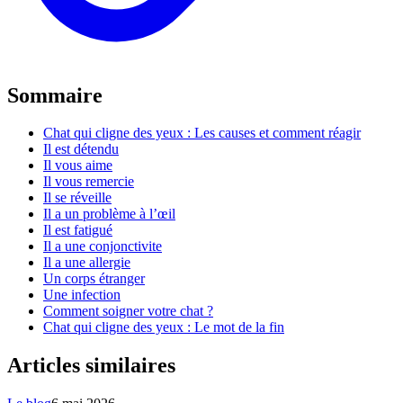
Sommaire
Chat qui cligne des yeux : Les causes et comment réagir
Il est détendu
Il vous aime
Il vous remercie
Il se réveille
Il a un problème à l’œil
Il est fatigué
Il a une conjonctivite
Il a une allergie
Un corps étranger
Une infection
Comment soigner votre chat ?
Chat qui cligne des yeux : Le mot de la fin
Articles similaires