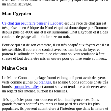
un animal sauvage.
Mau Egyptien
Ce chat qui peut faire penser à Léopard
est une race de chat qui est
très présente en Afrique du Nord et qui est domestiqué par l’homme
depuis plus de 4000 ans et il est surnommé Chat Egyptien et il a des
couleurs de pelage allant du bronze ou noir.
Pour ce qui est de son caractère, il est très adapté aux foyers car il est
très sensible, il adorera le contact avec les membres du foyer et
portera la solitude en horreur, ce chat aura souvent tendance à être
stressé et tout devra être mis en œuvre pour qu’il se sente au mieux.
Maine Coon
Le Maine Coon a un pelage fourni et long et il peut avoir des yeux
verts comme jaunes ou
oranges
, les Maine Coons sont des chats très
lourds,
surtout les mâles
et auront souvent tendance à observer avec
un regard très intense, surtout les femelles.
Très appréciés pour leur douceur et leur intelligence, ces félins
grands formats sont très courants et font parti des chats les plus
populaires, ils peuvent autant vivre à l’intérieur que dans la nature et