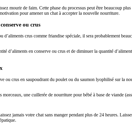
ssez mourir de faim. Cette phase du processus peut être beaucoup plus d
motivation pour amener un chat à accepter la nouvelle nourriture.
 conserve ou crus
 ou d’aliments crus comme friandise spéciale, il sera probablement beauco
ité d’aliments en conserve ou crus et de diminuer la quantité d’aliment
ux
ve ou crus en saupoudrant du poulet ou du saumon lyophilisé sur la nour
its morceaux, une cuillerée de nourriture pour bébé à base de viande (a
laissez jamais votre chat sans manger pendant plus de 24 heures. Laisser 
épatique.