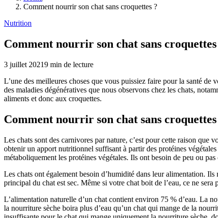
Comment nourrir son chat sans croquettes ?
Nutrition
Comment nourrir son chat sans croquettes
3 juillet 2021
9
min de lecture
L’une des meilleures choses que vous puissiez faire pour la santé de vo
des maladies dégénératives que nous observons chez les chats, notamment
aliments et donc aux croquettes.
Comment nourrir son chat sans croquettes 
Les chats sont des carnivores par nature, c’est pour cette raison que v
obtenir un apport nutritionnel suffisant à partir des protéines végétale
métaboliquement les protéines végétales. Ils ont besoin de peu ou pas 
Les chats ont également besoin d’humidité dans leur alimentation. Ils 
principal du chat est sec. Même si votre chat boit de l’eau, ce ne sera 
L’alimentation naturelle d’un chat contient environ 75 % d’eau. La 
la nourriture sèche boira plus d’eau qu’un chat qui mange de la nourri
insuffisante pour le chat qui mange uniquement la nourriture sèche, d