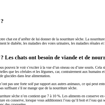
 ?
tre chat est d’arrêter de lui donner de la nourriture sèche. La nourritu
 le diabète, les maladies des voies urinaires, les maladies rénales et l
? Les chats ont besoin de viande et de nour
ous pouvez le voir s’exciter à la vue d’un oiseau ou d’une souris. Cela s
s telles que les céréales et les légumes, car, contrairement aux humains 
de glucides dans leur alimentation.
n’ont pas une forte soif par rapport aux autres animaux, ce qui peut ent
pas suffisant s’il ne mange que de la nourriture sèche.
nourriture sèche n’en contient que 7 à 10 %. Les aliments en conserve 
ture en conserve, lorsque vous additionnez l’eau qu’il boit et l’eau qui
onc des croquettes.