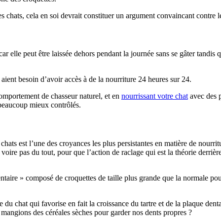
 chats, cela en soi devrait constituer un argument convaincant contre le
 elle peut être laissée dehors pendant la journée sans se gâter tandis qu
s aient besoin d’avoir accès à de la nourriture 24 heures sur 24.
comportement de chasseur naturel, et en
nourrissant votre chat
avec des p
e beaucoup mieux contrôlés.
 chats est l’une des croyances les plus persistantes en matière de nourr
oire pas du tout, pour que l’action de raclage qui est la théorie derriè
ntaire » composé de croquettes de taille plus grande que la normale po
du chat qui favorise en fait la croissance du tartre et de la plaque dentai
s mangions des céréales sèches pour garder nos dents propres ?