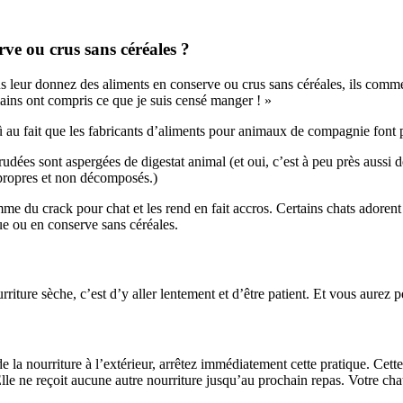
ve ou crus sans céréales ?
ous leur donnez des aliments en conserve ou crus sans céréales, ils comm
mains ont compris ce que je suis censé manger ! »
 au fait que les fabricants d’aliments pour animaux de compagnie font po
dées sont aspergées de digestat animal (et oui, c’est à peu près aussi dé
 propres et non décomposés.)
mme du crack pour chat et les rend en fait accros. Certains chats adorent
ue ou en conserve sans céréales.
urriture sèche, c’est d’y aller lentement et d’être patient. Et vous aure
 la nourriture à l’extérieur, arrêtez immédiatement cette pratique. Cette 
le ne reçoit aucune autre nourriture jusqu’au prochain repas. Votre cha