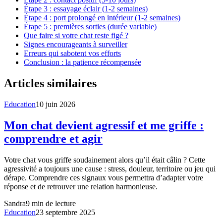
Étape 3 : essayage éclair (1-2 semaines)
Étape 4 : port prolongé en intérieur (1-2 semaines)
Étape 5 : premières sorties (durée variable)
Que faire si votre chat reste figé ?
Signes encourageants à surveiller
Erreurs qui sabotent vos efforts
Conclusion : la patience récompensée
Articles similaires
Education
10 juin 2026
Mon chat devient agressif et me griffe :
comprendre et agir
Votre chat vous griffe soudainement alors qu’il était câlin ? Cette
agressivité a toujours une cause : stress, douleur, territoire ou jeu qui
dérape. Comprendre ces signaux vous permettra d’adapter votre
réponse et de retrouver une relation harmonieuse.
Sandra
9
min de lecture
Education
23 septembre 2025