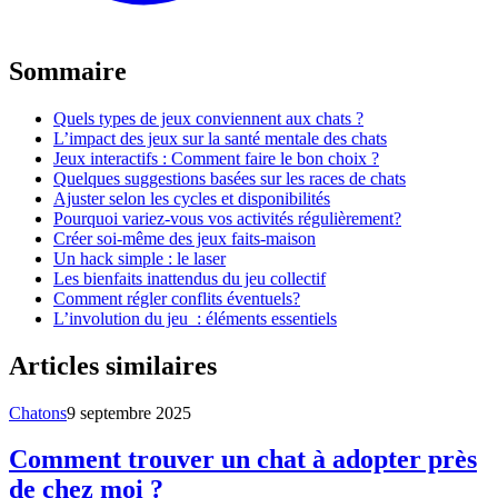
Sommaire
Quels types de jeux conviennent aux chats ?
L’impact des jeux sur la santé mentale des chats
Jeux interactifs : Comment faire le bon choix ?
Quelques suggestions basées sur les races de chats
Ajuster selon les cycles et disponibilités
Pourquoi variez-vous vos activités régulièrement?
Créer soi-même des jeux faits-maison
Un hack simple : le laser
Les bienfaits inattendus du jeu collectif
Comment régler conflits éventuels?
L’involution du jeu : éléments essentiels
Articles similaires
Chatons
9 septembre 2025
Comment trouver un chat à adopter près
de chez moi ?