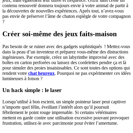
jeux, mais également leur durée et fréquence. Offrir sans cesse un
contenu renouvelé donnera toujours envie à votre animal de partir à
la découvertes de nouvelles expériences. Après tout, n’avez-vous
pas envie de préserver l’âme de chaton espiègle de votre compagnon
?
Créer soi-même des jeux faits-maison
Pas besoin de se ruiner avec des gadgets sophistiqués ! Mettez-vous
dans la peau d’un inventeur et préparez vous-même des distractions
ingénieuses. Par exemple, créez un labyrinthe improvisé avec des
boîtes en carton perforées ou laissez des cordelettes pendre ça et là
pour simuler des proies insaisissables. Ce sont toutes des options qui
rendent votre
chat heureux
. Pourquoi ne pas expérimenter ces idées
lumineuses à foison ?
Un hack simple : le laser
Lorsqu’utilisé à bon escient, un simple pointeur laser peut captiver
n’importe quel félin, éveillant l’intérêt alors qu’il poursuit
fébrilement le point rouge imprenable. Si certains vétérinaires
mettent en garde contre une utilisation excessive pouvant provoquer
frustration, utilisez-le avec parcimonie pour éviter l’amertume.