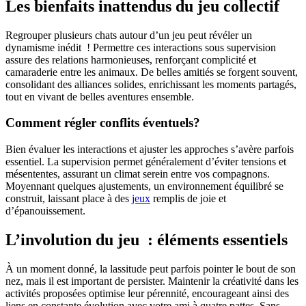
Les bienfaits inattendus du jeu collectif
Regrouper plusieurs chats autour d’un jeu peut révéler un
dynamisme inédit ! Permettre ces interactions sous supervision
assure des relations harmonieuses, renforçant complicité et
camaraderie entre les animaux. De belles amitiés se forgent souvent,
consolidant des alliances solides, enrichissant les moments partagés,
tout en vivant de belles aventures ensemble.
Comment régler conflits éventuels?
Bien évaluer les interactions et ajuster les approches s’avère parfois
essentiel. La supervision permet généralement d’éviter tensions et
mésententes, assurant un climat serein entre vos compagnons.
Moyennant quelques ajustements, un environnement équilibré se
construit, laissant place à des
jeux
remplis de joie et
d’épanouissement.
L’involution du jeu : éléments essentiels
À un moment donné, la lassitude peut parfois pointer le bout de son
nez, mais il est important de persister. Maintenir la créativité dans les
activités proposées optimise leur pérennité, encourageant ainsi des
liens en constante évolution avec votre ami à quatre pattes. Sans