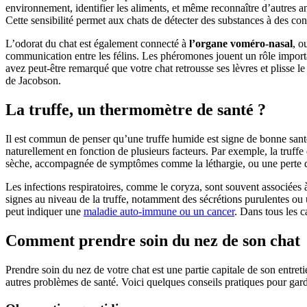
environnement, identifier les aliments, et même reconnaître d’autres 
Cette sensibilité permet aux chats de détecter des substances à des co
L’odorat du chat est également connecté à
l’organe voméro-nasal
, o
communication entre les félins. Les phéromones jouent un rôle importan
avez peut-être remarqué que votre chat retrousse ses lèvres et plisse l
de Jacobson.
La truffe, un thermomètre de santé ?
Il est commun de penser qu’une truffe humide est signe de bonne santé
naturellement en fonction de plusieurs facteurs. Par exemple, la truf
sèche, accompagnée de symptômes comme la léthargie, ou une perte d’a
Les infections respiratoires, comme le coryza, sont souvent associées 
signes au niveau de la truffe, notamment des sécrétions purulentes ou u
peut indiquer une
maladie auto-immune ou un cancer
. Dans tous les c
Comment prendre soin du nez de son chat
Prendre soin du nez de votre chat est une partie capitale de son entre
autres problèmes de santé. Voici quelques conseils pratiques pour gard