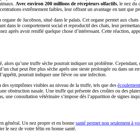
animaux.
Avec environ 200 millions de récepteurs olfactifs
, le nez du
ncentrations extrêmement faibles, leur offrant un avantage en tant que p
u organe de Jacobson, situé dans le palais. Cet organe permet aux chats
t dans le comportement social et reproductif des chats, leur permettant d
e nez après avoir reniflé quelque chose d’intéressant. Cette réaction, app
, alors qu’une truffe sèche pourrait indiquer un problème. Cependant, c
fe d’un chat peut être plus sèche après une sieste prolongée ou dans un
ppétit, pourrait indiquer une fièvre ou une infection.
à des symptômes visibles au niveau de la truffe, tels que des
écoulement
ne obstruction nasale. Une truffe qui présente des croûtes ou des plaies
as, une consultation vétérinaire s’impose dès l’apparition de signes inqui
tien général. Un nez propre et en bonne
santé permet non seulement à vot
er le nez de votre félin en bonne santé.