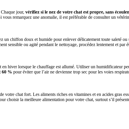
. Chaque jour,
vérifiez si le nez de votre chat est propre, sans écoule
i vous remarquez une anomalie, il est préférable de consulter un vétérin
isez un chiffon doux et humide pour enlever délicatement toute saleté ou 
rement sensible ou agité pendant le nettoyage, procédez lentement et par é
 en hiver lorsque le chauffage est allumé. Utiliser un humidificateur p
t 60 %
pour éviter que l’air ne devienne trop sec pour les voies respirato
e votre chat fort. Les aliments riches en vitamines et en acides gras es
our choisir la meilleure alimentation pour votre chat, surtout s’il prése